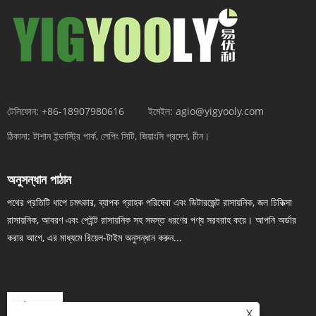
টেলিফোন:
+86-18907980616
ইমেইল:
agio@yigyooly.com
ঠিকানা:
টাশান ইন্ডাস্ট্রি পার্ক, লেপিং সিটি, জিয়াংসি প্রদেশ, চীন।
অনুসন্ধান পাঠান
পথের প্রতিটি ধাপে চমৎকার, ব্যাপক গ্রাহক পরিষেবা এবং ডিটারজেন্ট রাসায়নিক, জল চিকিত্সা
রাসায়নিক, আবরণ এবং পেইন্ট রাসায়নিক সহ সমস্ত ধরণের পণ্য সরবরাহ করে। আপনি অর্ডার
করার আগে, এর মাধ্যমে রিয়েল-টাইম অনুসন্ধান করুন...
এখন তদন্ত
X