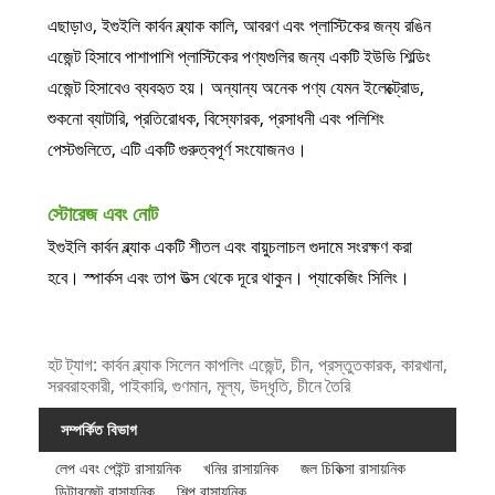
এছাড়াও, ইগুইলি কার্বন ব্ল্যাক কালি, আবরণ এবং প্লাস্টিকের জন্য রঙিন
এজেন্ট হিসাবে পাশাপাশি প্লাস্টিকের পণ্যগুলির জন্য একটি ইউভি শিল্ডিং
এজেন্ট হিসাবেও ব্যবহৃত হয়। অন্যান্য অনেক পণ্য যেমন ইলেক্ট্রোড,
শুকনো ব্যাটারি, প্রতিরোধক, বিস্ফোরক, প্রসাধনী এবং পলিশিং
পেস্টগুলিতে, এটি একটি গুরুত্বপূর্ণ সংযোজনও।
স্টোরেজ এবং নোট
ইগুইলি কার্বন ব্ল্যাক একটি শীতল এবং বায়ুচলাচল গুদামে সংরক্ষণ করা
হবে। স্পার্কস এবং তাপ উত্স থেকে দূরে থাকুন। প্যাকেজিং সিলিং।
হট ট্যাগ: কার্বন ব্ল্যাক সিলেন কাপলিং এজেন্ট, চীন, প্রস্তুতকারক, কারখানা,
সরবরাহকারী, পাইকারি, গুণমান, মূল্য, উদ্ধৃতি, চীনে তৈরি
সম্পর্কিত বিভাগ
লেপ এবং পেইন্ট রাসায়নিক
খনির রাসায়নিক
জল চিকিত্সা রাসায়নিক
ডিটারজেন্ট রাসায়নিক
শিল্প রাসায়নিক