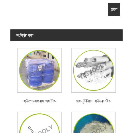
সংশ্লিষ্ট পণ্য
হাইপোফসফরাস অ্যাসিড
অ্যালুমিনিয়াম হাইড্রক্সাইড