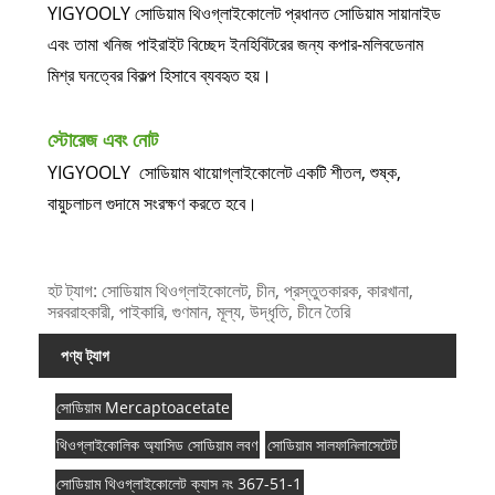
YIGYOOLY সোডিয়াম থিওগ্লাইকোলেট প্রধানত সোডিয়াম সায়ানাইড
এবং তামা খনিজ পাইরাইট বিচ্ছেদ ইনহিবিটরের জন্য কপার-মলিবডেনাম
মিশ্র ঘনত্বের বিকল্প হিসাবে ব্যবহৃত হয়।
স্টোরেজ এবং নোট
YIGYOOLY সোডিয়াম থায়োগ্লাইকোলেট একটি শীতল, শুষ্ক,
বায়ুচলাচল গুদামে সংরক্ষণ করতে হবে।
হট ট্যাগ: সোডিয়াম থিওগ্লাইকোলেট, চীন, প্রস্তুতকারক, কারখানা,
সরবরাহকারী, পাইকারি, গুণমান, মূল্য, উদ্ধৃতি, চীনে তৈরি
পণ্য ট্যাগ
সোডিয়াম Mercaptoacetate
থিওগ্লাইকোলিক অ্যাসিড সোডিয়াম লবণ
সোডিয়াম সালফানিলাসেটেট
সোডিয়াম থিওগ্লাইকোলেট ক্যাস নং 367-51-1