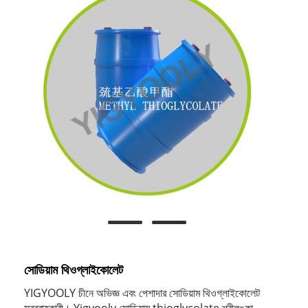
সোডিয়াম থিওগ্লাইকোলেট
YIGYOOLY চীনে অভিজ্ঞ এবং পেশাদার সোডিয়াম থিওগ্লাইকোলেট
সরবরাহকারী। Yigyooly সোডিয়াম thioglycolate শ্রীলঙ্কা,