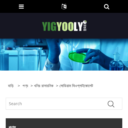
বাড়ি
>
পণ্য
>
খনির রাসায়নিক
> সোডিয়াম থিওগ্লাইকোলেট
পণ্য