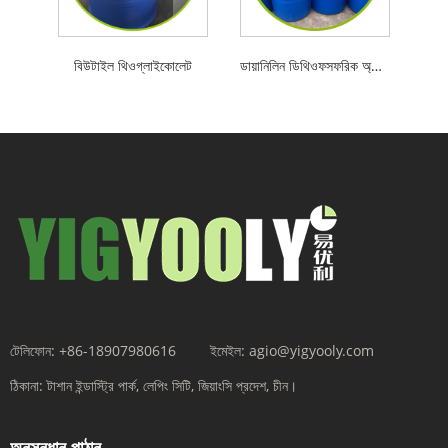
বিউটাইল থিওগ্লাইকোলেট
ডায়ানিলিন ডিথিওফসফরিক অ্যাসিড
টেলিফোন:
+86-18907980616
ইমেইল:
agio@yigyooly.com
ঠিকানা:
টাশান ইন্ডাস্ট্রি পার্ক, লেপিং সিটি, জিয়াংসি প্রদেশ, চীন।
অনুসন্ধান পাঠান