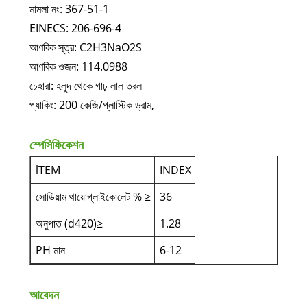
মামলা নং: 367-51-1
EINECS: 206-696-4
আণবিক সূত্র: C2H3NaO2S
আণবিক ওজন: 114.0988
চেহারা: হলুদ থেকে গাঢ় লাল তরল
প্যাকিং: 200 কেজি/প্লাস্টিক ড্রাম,
স্পেসিফিকেশন
lTEM
INDEX
সোডিয়াম থায়োগ্লাইকোলেট % ≥
36
অনুপাত (d420)≥
1.28
PH মান
6-12
আবেদন