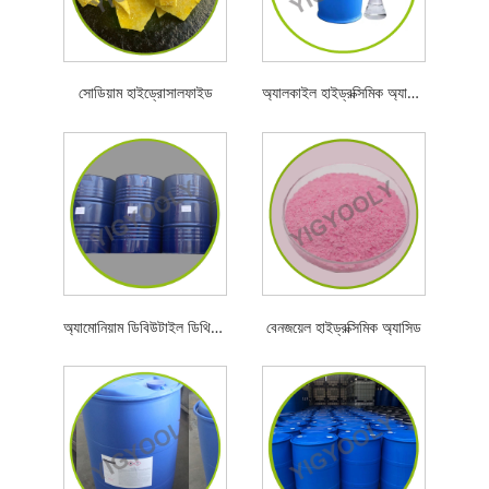
সোডিয়াম হাইড্রোসালফাইড
অ্যালকাইল হাইড্রক্সিমিক অ্যাসিড
অ্যামোনিয়াম ডিবিউটাইল ডিথিওফসফেট
বেনজয়েল হাইড্রক্সিমিক অ্যাসিড