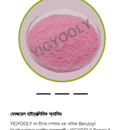
বেনজয়েল হাইড্রক্সিমিক অ্যাসিড
YIGYOOLY হল চীনের পেশাদার এবং অভিজ্ঞ Benzoyl
Hydroximic অ্যাসিড সরবরাহকারী। YIGYOOLY Benzoyl