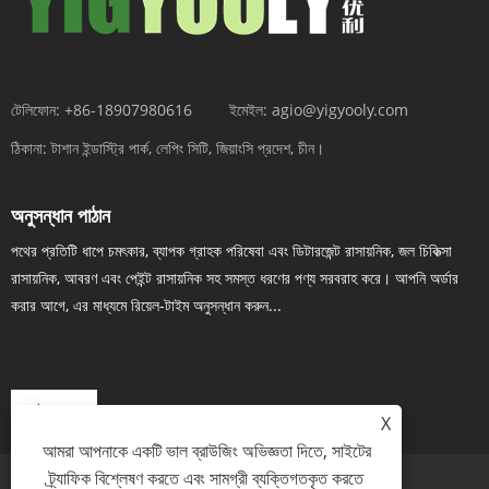
টেলিফোন:
+86-18907980616
ইমেইল:
agio@yigyooly.com
ঠিকানা:
টাশান ইন্ডাস্ট্রি পার্ক, লেপিং সিটি, জিয়াংসি প্রদেশ, চীন।
অনুসন্ধান পাঠান
পথের প্রতিটি ধাপে চমৎকার, ব্যাপক গ্রাহক পরিষেবা এবং ডিটারজেন্ট রাসায়নিক, জল চিকিত্সা
রাসায়নিক, আবরণ এবং পেইন্ট রাসায়নিক সহ সমস্ত ধরণের পণ্য সরবরাহ করে। আপনি অর্ডার
করার আগে, এর মাধ্যমে রিয়েল-টাইম অনুসন্ধান করুন...
এখন তদন্ত
X
আমরা আপনাকে একটি ভাল ব্রাউজিং অভিজ্ঞতা দিতে, সাইটের
ট্র্যাফিক বিশ্লেষণ করতে এবং সামগ্রী ব্যক্তিগতকৃত করতে