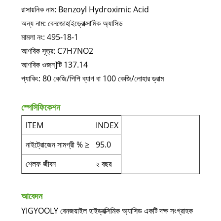
রাসায়নিক নাম: Benzoyl Hydroximic Acid
অন্য নাম: বেনজোহাইড্রোক্সামিক অ্যাসিড
মামলা নং: 495-18-1
আণবিক সূত্র: C7H7NO2
আণবিক ওজন]টি 137.14
প্যাকিং: 80 কেজি/পিপি ব্যাগ বা 100 কেজি/লোহার ড্রাম
স্পেসিফিকেশন
lTEM
INDEX
নাইট্রোজেন সামগ্রী % ≥
95.0
শেলফ জীবন
২ বছর
আবেদন
YIGYOOLY বেনজয়াইল হাইড্রক্সিমিক অ্যাসিড একটি দক্ষ সংগ্রাহক