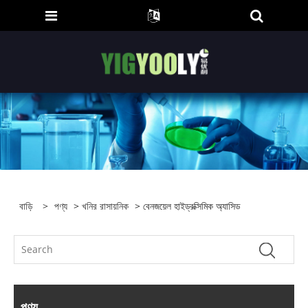
বাড়ি
>
পণ্য
>
খনির রাসায়নিক
> বেনজয়েল হাইড্রক্সিমিক অ্যাসিড
পণ্য