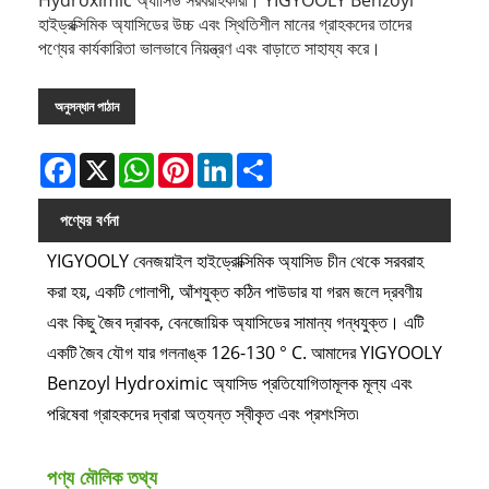
হাইড্রক্সিমিক অ্যাসিডের উচ্চ এবং স্থিতিশীল মানের গ্রাহকদের তাদের
পণ্যের কার্যকারিতা ভালভাবে নিয়ন্ত্রণ এবং বাড়াতে সাহায্য করে।
অনুসন্ধান পাঠান
Facebook
X
WhatsApp
Pinterest
LinkedIn
Share
পণ্যের বর্ণনা
YIGYOOLY বেনজয়াইল হাইড্রোক্সিমিক অ্যাসিড চীন থেকে সরবরাহ
করা হয়, একটি গোলাপী, আঁশযুক্ত কঠিন পাউডার যা গরম জলে দ্রবণীয়
এবং কিছু জৈব দ্রাবক, বেনজোয়িক অ্যাসিডের সামান্য গন্ধযুক্ত। এটি
একটি জৈব যৌগ যার গলনাঙ্ক 126-130 ° C. আমাদের YIGYOOLY
Benzoyl Hydroximic অ্যাসিড প্রতিযোগিতামূলক মূল্য এবং
পরিষেবা গ্রাহকদের দ্বারা অত্যন্ত স্বীকৃত এবং প্রশংসিত৷
পণ্য মৌলিক তথ্য