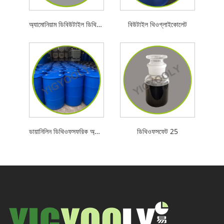
অ্যামোনিয়াম ডিবিউটাইল ডিথিওফসফেট
বিউটাইল থিওগ্লাইকোলেট
ডায়ানিলিন ডিথিওফসফরিক অ্যাসিড
ডিথিওফসফেট 25