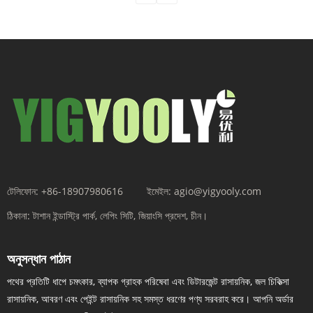
টেলিফোন:
+86-18907980616
ইমেইল:
agio@yigyooly.com
ঠিকানা:
টাশান ইন্ডাস্ট্রি পার্ক, লেপিং সিটি, জিয়াংসি প্রদেশ, চীন।
অনুসন্ধান পাঠান
পথের প্রতিটি ধাপে চমৎকার, ব্যাপক গ্রাহক পরিষেবা এবং ডিটারজেন্ট রাসায়নিক, জল চিকিত্সা
রাসায়নিক, আবরণ এবং পেইন্ট রাসায়নিক সহ সমস্ত ধরণের পণ্য সরবরাহ করে। আপনি অর্ডার