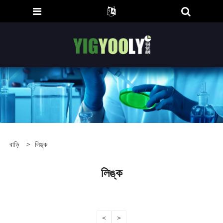
বাড়ি
>
লিঙ্ক
লিঙ্ক
<
>