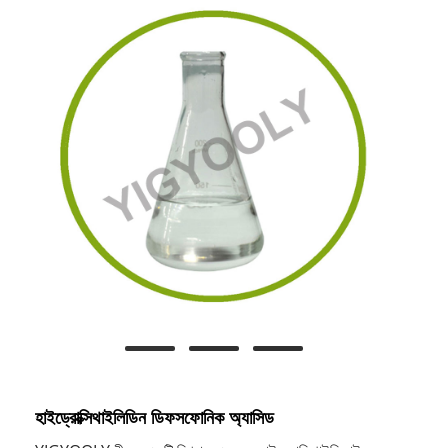
হাইড্রোক্সিথাইলিডিন ডিফসফোনিক অ্যাসিড