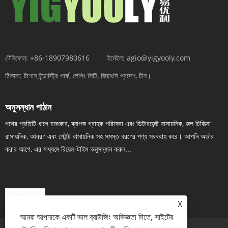
টেলিফোন:
+86-18907980616
ইমেইল:
agio@yigyooly.com
ঠিকানা:
টাশান ইন্ডাস্ট্রি পার্ক, লেপিং সিটি, জিয়াংসি প্রদেশ, চীন।
অনুসন্ধান পাঠান
পথের প্রতিটি ধাপে চমৎকার, ব্যাপক গ্রাহক পরিষেবা এবং ডিটারজেন্ট রাসায়নিক, জল চিকিত্সা
রাসায়নিক, আবরণ এবং পেইন্ট রাসায়নিক সহ সমস্ত ধরণের পণ্য সরবরাহ করে। আপনি অর্ডার
করার আগে, এর মাধ্যমে রিয়েল-টাইম অনুসন্ধান করুন...
এখন তদন্ত
X
আমরা আপনাকে একটি ভাল ব্রাউজিং অভিজ্ঞতা দিতে, সাইটের