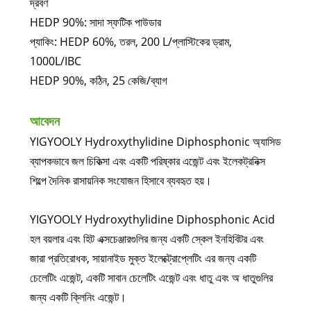
দ্রবণ
HEDP 90%: সাদা স্ফটিক পাউডার
প্যাকিং: HEDP 60%, তরল, 200 L/প্লাস্টিকের ড্রাম,
1000L/IBC
HEDP 90%, কঠিন, 25 কেজি/ব্যাগ
আবেদন
YIGYOOLY Hydroxythylidine Diphosphonic অ্যাসিড
ব্যাপকভাবে জল চিকিত্সা এবং একটি পরিষ্কার এজেন্ট এবং ইলেকট্রনিক্স
শিল্পে দৈনিক রাসায়নিক সংযোজন হিসাবে ব্যবহৃত হয়।
YIGYOOLY Hydroxythylidine Diphosphonic Acid
হল বয়লার এবং হিট এক্সচেঞ্জারগুলির জন্য একটি স্কেল ইনহিবিটর এবং
জারা প্রতিরোধক, সায়ানাইড মুক্ত ইলেক্ট্রোপ্লেটিং এর জন্য একটি
চেলেটিং এজেন্ট, একটি সাবান চেলেটিং এজেন্ট এবং ধাতু এবং অ ধাতুগুলির
জন্য একটি ক্লিনিং এজেন্ট।