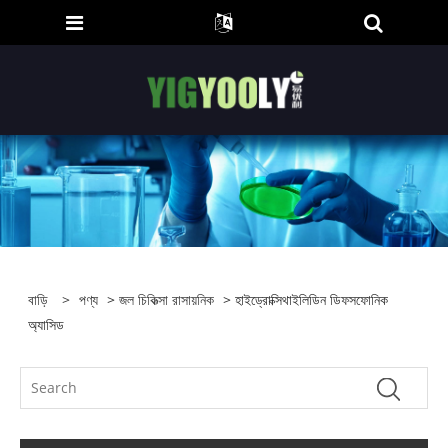
বাড়ি
>
পণ্য
>
জল চিকিত্সা রাসায়নিক
> হাইড্রোক্সিথাইলিডিন ডিফসফোনিক
অ্যাসিড