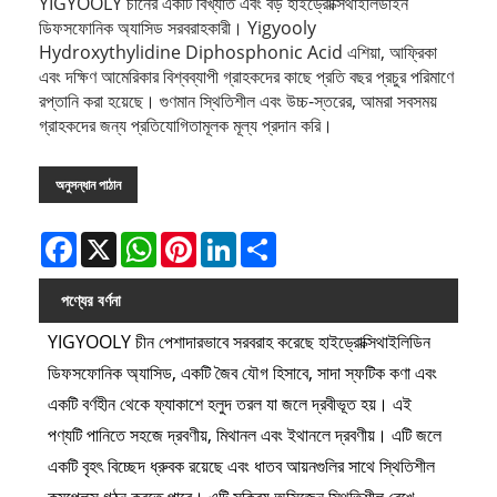
YIGYOOLY চীনের একটি বিখ্যাত এবং বড় হাইড্রোক্সিথাইলিডাইন
ডিফসফোনিক অ্যাসিড সরবরাহকারী। Yigyooly
Hydroxythylidine Diphosphonic Acid এশিয়া, আফ্রিকা
এবং দক্ষিণ আমেরিকার বিশ্বব্যাপী গ্রাহকদের কাছে প্রতি বছর প্রচুর পরিমাণে
রপ্তানি করা হয়েছে। গুণমান স্থিতিশীল এবং উচ্চ-স্তরের, আমরা সবসময়
গ্রাহকদের জন্য প্রতিযোগিতামূলক মূল্য প্রদান করি।
অনুসন্ধান পাঠান
Facebook
X
WhatsApp
Pinterest
LinkedIn
Share
পণ্যের বর্ণনা
YIGYOOLY চীন পেশাদারভাবে সরবরাহ করেছে হাইড্রোক্সিথাইলিডিন
ডিফসফোনিক অ্যাসিড, একটি জৈব যৌগ হিসাবে, সাদা স্ফটিক কণা এবং
একটি বর্ণহীন থেকে ফ্যাকাশে হলুদ তরল যা জলে দ্রবীভূত হয়। এই
পণ্যটি পানিতে সহজে দ্রবণীয়, মিথানল এবং ইথানলে দ্রবণীয়। এটি জলে
একটি বৃহৎ বিচ্ছেদ ধ্রুবক রয়েছে এবং ধাতব আয়নগুলির সাথে স্থিতিশীল