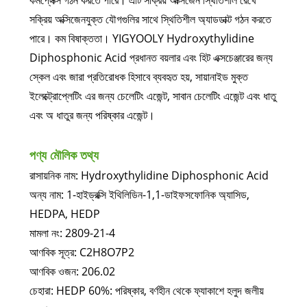
কমপ্লেক্স গঠন করতে পারে। এটি সক্রিয় অক্সিজেন স্থিতিশীল রেখে
সক্রিয় অক্সিজেনযুক্ত যৌগগুলির সাথে স্থিতিশীল অ্যাডডাক্ট গঠন করতে
পারে। কম বিষাক্ততা। YIGYOOLY Hydroxythylidine
Diphosphonic Acid প্রধানত বয়লার এবং হিট এক্সচেঞ্জারের জন্য
স্কেল এবং জারা প্রতিরোধক হিসাবে ব্যবহৃত হয়, সায়ানাইড মুক্ত
ইলেক্ট্রোপ্লেটিং এর জন্য চেলেটিং এজেন্ট, সাবান চেলেটিং এজেন্ট এবং ধাতু
এবং অ ধাতুর জন্য পরিষ্কার এজেন্ট।
পণ্য মৌলিক তথ্য
রাসায়নিক নাম: Hydroxythylidine Diphosphonic Acid
অন্য নাম: 1-হাইড্রক্সি ইথিলিডিন-1,1-ডাইফসফোনিক অ্যাসিড,
HEDPA, HEDP
মামলা নং: 2809-21-4
আণবিক সূত্র: C2H8O7P2
আণবিক ওজন: 206.02
চেহারা: HEDP 60%: পরিষ্কার, বর্ণহীন থেকে ফ্যাকাশে হলুদ জলীয়