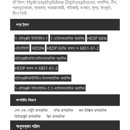
হট ট্যাগ: Hydroxythylidine Diphosphonic অ্যাসিড, চীন,
প্রস্তুতকারক, কারখানা, সরবরাহকারী, পাইকারি, গুণমান, মূল্য, উদ্ধৃতি,
চীনে তৈরি
পণ্য ট্যাগ
1-হাইড্রক্সি ইথিলিডিন-1
1-ডাইফসফোনিক অ্যাসিড
HEDP 60%
এইচইডিপি
HEDPA
HEDP 60% ক্যাস নং 6851-61-2
হাইড্রোক্সিথাইলেনডিফসফোনিক অ্যাসিড
HEDP ক্যাস নং 6851-61-2
হাইড্রোক্সিথাইলিডিন ডিফসফোনিক অ্যাসিড
1-হাইড্রক্সি ইথিলাইডিন-1,1-ডাইফসফোনিক অ্যাসিড
সম্পর্কিত বিভাগ
লেপ এবং পেইন্ট রাসায়নিক
খনির রাসায়নিক
জল চিকিত্সা রাসায়নিক
ডিটারজেন্ট রাসায়নিক
শিল্প রাসায়নিক
অনুসন্ধান পাঠান