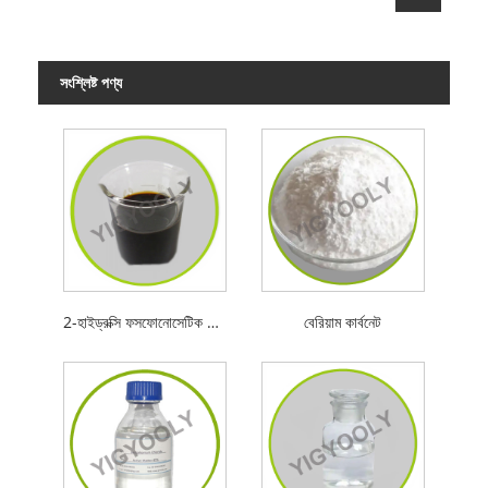
সংশ্লিষ্ট পণ্য
2-হাইড্রক্সি ফসফোনোসেটিক অ্যাসিড
বেরিয়াম কার্বনেট