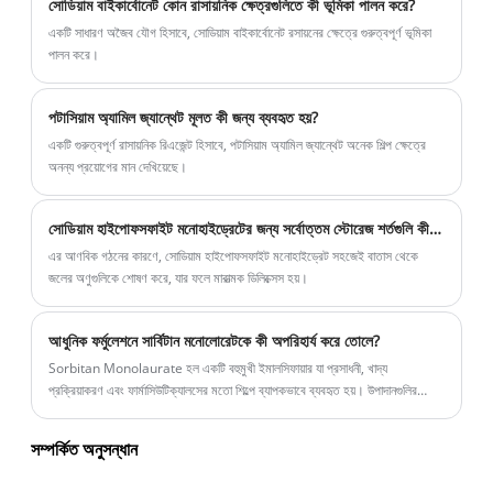
সোডিয়াম বাইকার্বোনেট কোন রাসায়নিক ক্ষেত্রগুলিতে কী ভূমিকা পালন করে?
একটি সাধারণ অজৈব যৌগ হিসাবে, সোডিয়াম বাইকার্বোনেট রসায়নের ক্ষেত্রে গুরুত্বপূর্ণ ভূমিকা
পালন করে।
পটাসিয়াম অ্যামিল জ্যান্থেট মূলত কী জন্য ব্যবহৃত হয়?
একটি গুরুত্বপূর্ণ রাসায়নিক রিএজেন্ট হিসাবে, পটাসিয়াম অ্যামিল জ্যান্থেট অনেক শিল্প ক্ষেত্রে
অনন্য প্রয়োগের মান দেখিয়েছে।
সোডিয়াম হাইপোফসফাইট মনোহাইড্রেটের জন্য সর্বোত্তম স্টোরেজ শর্তগুলি কী কী?
এর আণবিক গঠনের কারণে, সোডিয়াম হাইপোফসফাইট মনোহাইড্রেট সহজেই বাতাস থেকে
জলের অণুগুলিকে শোষণ করে, যার ফলে মারাত্মক ডিলিক্সেস হয়।
আধুনিক ফর্মুলেশনে সার্বিটান মনোলোরেটকে কী অপরিহার্য করে তোলে?
Sorbitan Monolaurate হল একটি বহুমুখী ইমালসিফায়ার যা প্রসাধনী, খাদ্য
প্রক্রিয়াকরণ এবং ফার্মাসিউটিক্যালসের মতো শিল্পে ব্যাপকভাবে ব্যবহৃত হয়। উপাদানগুলির
বিস্তৃত পরিসরের সাথে এর স্থিতিশীল বৈশিষ্ট্য এবং সামঞ্জস্যের জন্য পরিচিত, এটি পণ্যের
কার্যকারিতা, টেক্সচার এবং শেলফ লাইফ বৃদ্ধিতে একটি গুরুত্বপূর্ণ ভূমিকা পালন করে। এই বিস্তৃত
সম্পর্কিত অনুসন্ধান
নির্দেশিকাটি এর কার্যাবলী, অ্যাপ্লিকেশন, সুবিধা, চ্যালেঞ্জ এবং ব্যবহারিক বিবেচনাগুলি অন্বেষণ
করে, যা ব্যবসায়িক এবং ফর্মুলেটরদের জ্ঞাত সিদ্ধান্ত নিতে সাহায্য করে।