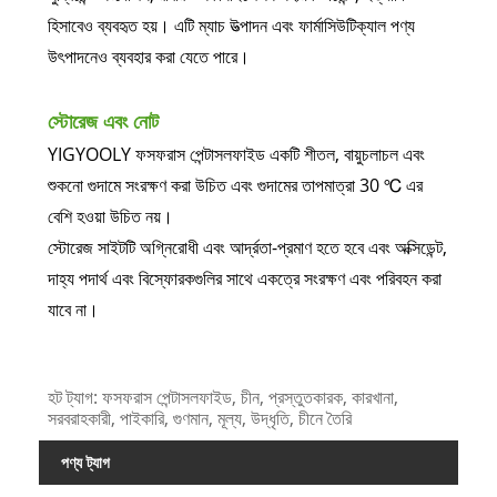
হিসাবেও ব্যবহৃত হয়। এটি ম্যাচ উত্পাদন এবং ফার্মাসিউটিক্যাল পণ্য
উৎপাদনেও ব্যবহার করা যেতে পারে।
স্টোরেজ এবং নোট
YIGYOOLY ফসফরাস পেন্টাসলফাইড একটি শীতল, বায়ুচলাচল এবং
শুকনো গুদামে সংরক্ষণ করা উচিত এবং গুদামের তাপমাত্রা 30 ℃ এর
বেশি হওয়া উচিত নয়।
স্টোরেজ সাইটটি অগ্নিরোধী এবং আর্দ্রতা-প্রমাণ হতে হবে এবং অক্সিডেন্ট,
দাহ্য পদার্থ এবং বিস্ফোরকগুলির সাথে একত্রে সংরক্ষণ এবং পরিবহন করা
যাবে না।
হট ট্যাগ: ফসফরাস পেন্টাসলফাইড, চীন, প্রস্তুতকারক, কারখানা,
সরবরাহকারী, পাইকারি, গুণমান, মূল্য, উদ্ধৃতি, চীনে তৈরি
পণ্য ট্যাগ