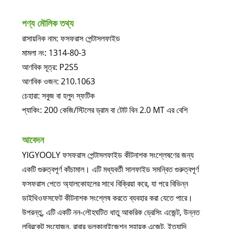
পণ্য মৌলিক তথ্য
রাসায়নিক নাম: ফসফরাস পেন্টাসলফাইড
মামলা নং: 1314-80-3
আণবিক সূত্র: P2S5
আণবিক ওজন: 210.1063
চেহারা: সবুজ বা হলুদ স্ফটিক
প্যাকিং: 200 কেজি/স্টিলের ড্রাম বা টোট বিন 2.0 MT এর বেশি
আবেদন
YIGYOOLY ফসফরাস পেন্টাসলফাইড কীটনাশক সংশ্লেষণের জন্য
একটি গুরুত্বপূর্ণ কাঁচামাল। এটি মধ্যবর্তী সালফাইড সমন্বিত গুরুত্বপূর্ণ
ফসফরাস পেতে অ্যালকোহলের সাথে বিক্রিয়া করে, যা পরে বিভিন্ন
ডাইথিওফসফেট কীটনাশক সংশ্লেষ করতে ব্যবহার করা যেতে পারে।
উপরন্তু, এটি একটি নন-লৌহঘটিত ধাতু আকরিক ড্রেসিং এজেন্ট, উন্নত
লুব্রিকেন্ট সংযোজন, রাবার ভলকানাইজেশন সহায়ক এজেন্ট, ইত্যাদি