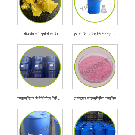
সোডিয়াম হাইড্রোসালফাইড
অ্যালকাইল হাইড্রক্সিমিক অ্যাসিড
অ্যামোনিয়াম ডিবিউটাইল ডিথিওফসফেট
বেনজয়েল হাইড্রক্সিমিক অ্যাসিড