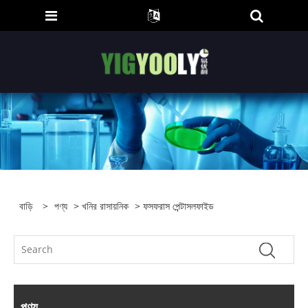
বাড়ি
>
পণ্য
>
খনির রাসায়নিক
> ফসফরাস পেন্টাসলফাইড
পণ্য