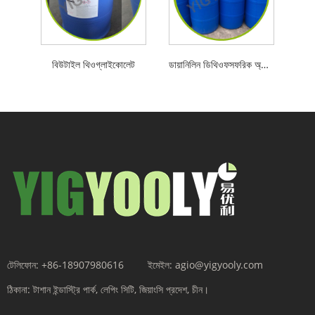
বিউটাইল থিওগ্লাইকোলেট
ডায়ানিলিন ডিথিওফসফরিক অ্যাসিড
টেলিফোন:
+86-18907980616
ইমেইল:
agio@yigyooly.com
ঠিকানা:
টাশান ইন্ডাস্ট্রি পার্ক, লেপিং সিটি, জিয়াংসি প্রদেশ, চীন।