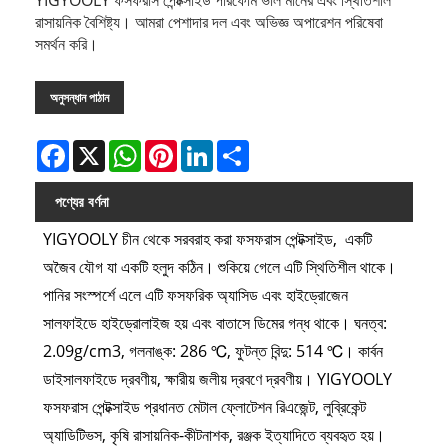
রাসায়নিক বৈশিষ্ট্য। আমরা পেশাদার দল এবং অভিজ্ঞ অপারেশন পরিষেবা
সমর্থন করি।
অনুসন্ধান পাঠান
Facebook
X
WhatsApp
Pinterest
LinkedIn
Share
পণ্যের বর্ণনা
YIGYOOLY চীন থেকে সরবরাহ করা ফসফরাস পেন্টক্সাইড, একটি
অজৈব যৌগ যা একটি হলুদ কঠিন। শুকিয়ে গেলে এটি স্থিতিশীল থাকে।
পানির সংস্পর্শে এলে এটি ফসফরিক অ্যাসিড এবং হাইড্রোজেন
সালফাইডে হাইড্রোলাইজ হয় এবং বাতাসে ডিমের গন্ধ থাকে। ঘনত্ব:
2.09g/cm3, গলনাঙ্ক: 286 ℃, ফুটন্ত বিন্দু: 514 ℃। কার্বন
ডাইসালফাইডে দ্রবণীয়, ক্ষারীয় জলীয় দ্রবণে দ্রবণীয়। YIGYOOLY
ফসফরাস পেন্টক্সাইড প্রধানত মেটাল ফ্লোটেশন রিএজেন্ট, লুব্রিকেন্ট
অ্যাডিটিভস, কৃষি রাসায়নিক-কীটনাশক, রঞ্জক ইত্যাদিতে ব্যবহৃত হয়।