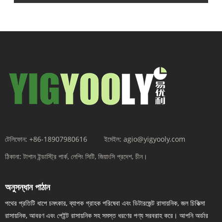
টেলিফোন:
+86-18907980616
ইমেইল:
agio@yigyooly.com
ঠিকানা:
টাশান ইন্ডাস্ট্রি পার্ক, লেপিং সিটি, জিয়াংসি প্রদেশ, চীন।
অনুসন্ধান পাঠান
পথের প্রতিটি ধাপে চমৎকার, ব্যাপক গ্রাহক পরিষেবা এবং ডিটারজেন্ট রাসায়নিক, জল চিকিত্সা
রাসায়নিক, আবরণ এবং পেইন্ট রাসায়নিক সহ সমস্ত ধরণের পণ্য সরবরাহ করে। আপনি অর্ডার