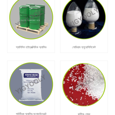
স্যালিসিল হাইড্রক্সিমিক অ্যাসিড
সোডিয়াম ফ্লুরোসিলিকেট
সাইট্রিক অ্যাসিড মনোহাইড্রেট
কস্টিক সোডা