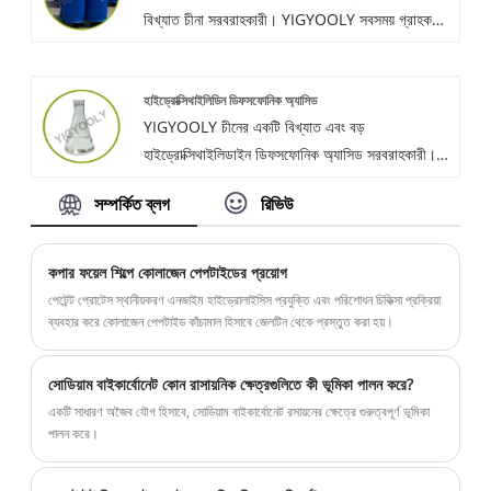
বিখ্যাত চীনা সরবরাহকারী। YIGYOOLY সবসময় গ্রাহকদের
স্থিতিশীল এবং উচ্চ মানের, প্রতিযোগিতামূলক মূল্য, অভিজ্ঞ
পরিষেবা সহ মিথেনেসালফোনিক অ্যাসিড সরবরাহ করে, গ্রাহক
হাইড্রোক্সিথাইলিডিন ডিফসফোনিক অ্যাসিড
এবং বাজার থেকে অনেক ভাল স্বীকৃতি এবং প্রশংসা পেয়েছে।
YIGYOOLY চীনের একটি বিখ্যাত এবং বড়
হাইড্রোক্সিথাইলিডাইন ডিফসফোনিক অ্যাসিড সরবরাহকারী।
Yigyooly Hydroxythylidine Diphosphonic
সম্পর্কিত ব্লগ
রিভিউ
Acid এশিয়া, আফ্রিকা এবং দক্ষিণ আমেরিকার বিশ্বব্যাপী
গ্রাহকদের কাছে প্রতি বছর প্রচুর পরিমাণে রপ্তানি করা
হয়েছে। গুণমান স্থিতিশীল এবং উচ্চ-স্তরের, আমরা সবসময়
কপার ফয়েল শিল্পে কোলাজেন পেপটাইডের প্রয়োগ
গ্রাহকদের জন্য প্রতিযোগিতামূলক মূল্য প্রদান করি।
পেটেন্ট প্রোটেস স্থানীয়করণ এনজাইম হাইড্রোলাইসিস প্রযুক্তি এবং পরিশোধন চিকিত্সা প্রক্রিয়া
ব্যবহার করে কোলাজেন পেপটাইড কাঁচামাল হিসাবে জেলটিন থেকে প্রস্তুত করা হয়।
সোডিয়াম বাইকার্বোনেট কোন রাসায়নিক ক্ষেত্রগুলিতে কী ভূমিকা পালন করে?
একটি সাধারণ অজৈব যৌগ হিসাবে, সোডিয়াম বাইকার্বোনেট রসায়নের ক্ষেত্রে গুরুত্বপূর্ণ ভূমিকা
পালন করে।