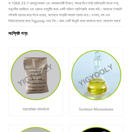
নং 1066-33-7 প্রস্তুতকারক এবং সরবরাহকারী হিসাবে, আমরা চীনে তৈরি ব্যতিক্রমী মানের পণ্য,
অতুলনীয় স্থায়িত্ব এবং গ্রাহক সন্তুষ্টির জন্য একটি অবিচল প্রতিশ্রুতি অফার করি। আমাদের পণ্যগুলি
পাইকারি ক্রয়ের জন্য স্টকে রয়েছে, আপনাকে সাশ্রয়ী সমাধান প্রদান করে। গুণমান, দাম এবং
নির্ভরযোগ্যতার জন্য Yigyooly বেছে নিন। আজ একটি উদ্ধৃতি জন্য আমাদের সাথে যোগাযোগ করুন!
সংশ্লিষ্ট পণ্য
অ্যামোনিয়াম বাইকার্বনেট
Sorbitan Monooleate