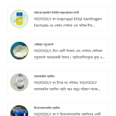
সোডিয়াম মেটাসিলিকেট অ্যানহাইড্রাস স্থিতিশীল এবং ভাল
মানের, কম দামের কাজ করে।
আইসোপ্রোপাইল ইহটাইল জ্যান্থোজেন ফর্মেট
YIGYOOLY হল Isopropyl Ehtyl Xanthogen
Formate-এর একজন পেশাদার এবং অভিজ্ঞ চীনা
সরবরাহকারী। আমরা এশিয়া, আফ্রিকা, আমেরিকার গ্রাহকদের
বড় পরিমাণে সরবরাহ করি। এবং দীর্ঘমেয়াদী ব্যবসায়িক সম্পর্ক
সোডিয়াম গ্লুকোনেট
গড়ে তুলুন।
YIGYOOLY, চীনে একটি বিখ্যাত এবং পেশাদার সোডিয়াম
গ্লুকোনেট সরবরাহকারী হিসাবে। প্রতিযোগীতামূলক মূল্য এবং
ভাল মানের সাথে বিশ্বব্যাপী গ্রাহকদের পরিষেবা দেওয়ার জন্য
বহু বছর প্রচেষ্টার পরে, আমরা প্রচুর কিউটারদের কাছ থেকে
অ্যাসকরবিক অ্যাসিড
উচ্চ স্বীকৃতি এবং ভাল প্রশংসা পাই।
YIGYOOLY হল চীনের বড় পাইকার, YIGYOOLY
অ্যাসকরবিক অ্যাসিড প্রতি বছর প্রচুর পরিমাণে অনেক
কাউন্টারে রপ্তানি করা হয়েছে। এই পণ্যের মান ভালো, দাম
কম।
মিথেনেসালফোনিক অ্যাসিড
YIGYOOLY হল Y মিথেনেসালফোনিক অ্যাসিডের একটি