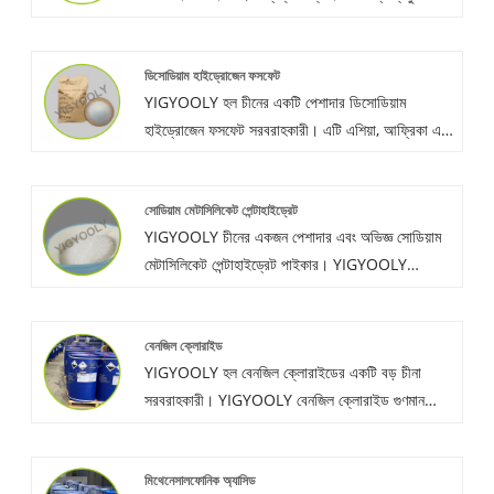
পরিমাণে Butyl Acrylate সরবরাহ করুন,
প্রতিযোগিতামূলক মূল্য এবং ভাল পরিষেবা সহ, গ্রাহকদের
ডিসোডিয়াম হাইড্রোজেন ফসফেট
তাদের পণ্যের গুণমান বাড়াতে, তাদের পণ্যের মান স্থিতিশীল
YIGYOOLY হল চীনের একটি পেশাদার ডিসোডিয়াম
রাখতে সহায়তা করুন।
হাইড্রোজেন ফসফেট সরবরাহকারী। এটি এশিয়া, আফ্রিকা এবং
দক্ষিণ আমেরিকার বিশ্বব্যাপী গ্রাহকদের কাছে প্রতি বছর
প্রচুর পরিমাণে রপ্তানি করা হয়েছে। গুণমান স্থিতিশীল, দাম
সোডিয়াম মেটাসিলিকেট পেন্টাহাইড্রেট
প্রতিযোগিতামূলক।
YIGYOOLY চীনের একজন পেশাদার এবং অভিজ্ঞ সোডিয়াম
মেটাসিলিকেট পেন্টাহাইড্রেট পাইকার। YIGYOOLY
সোডিয়াম মেটাসিলিকেট পেন্টাহাইড্রেট স্থিতিশীল এবং উচ্চ
মানের, কম দামের কাজ করে।
বেনজিল ক্লোরাইড
YIGYOOLY হল বেনজিল ক্লোরাইডের একটি বড় চীনা
সরবরাহকারী। YIGYOOLY বেনজিল ক্লোরাইড গুণমান
স্থিতিশীল এবং উচ্চ দক্ষতা. এটি অনেক বিশ্বব্যাপী গ্রাহকদের
কাছে রপ্তানি করা হয়েছে এবং ভাল স্বীকৃতি এবং উচ্চ প্রশংসা
মিথেনেসালফোনিক অ্যাসিড
অর্জন করেছে।