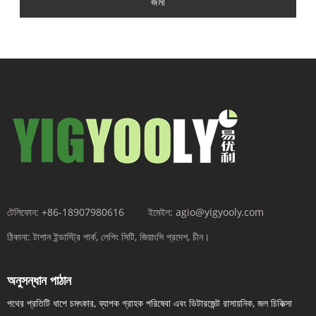
জমা
টেলিফোন:
+86-18907980616
ইমেইল:
agio@yigyooly.com
ঠিকানা:
টাশান ইন্ডাস্ট্রি পার্ক, লেপিং সিটি, জিয়াংসি প্রদেশ, চীন।
অনুসন্ধান পাঠান
পথের প্রতিটি ধাপে চমৎকার, ব্যাপক গ্রাহক পরিষেবা এবং ডিটারজেন্ট রাসায়নিক, জল চিকিত্সা