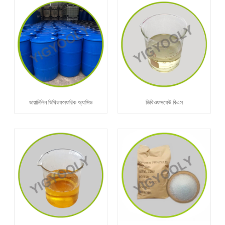
ডায়ানিলিন ডিথিওফসফরিক অ্যাসিড
ডিথিওফসফেট বিএস