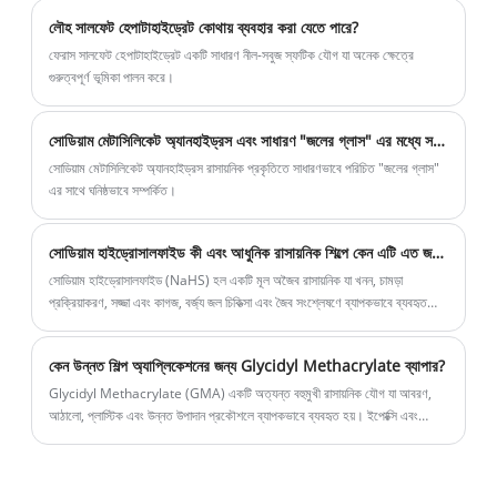
লৌহ সালফেট হেপাটাহাইড্রেট কোথায় ব্যবহার করা যেতে পারে?
ফেরাস সালফেট হেপাটাহাইড্রেট একটি সাধারণ নীল-সবুজ স্ফটিক যৌগ যা অনেক ক্ষেত্রে
গুরুত্বপূর্ণ ভূমিকা পালন করে।
সোডিয়াম মেটাসিলিকেট অ্যানহাইড্রস এবং সাধারণ "জলের গ্লাস" এর মধ্যে সম্পর্ক কী?
সোডিয়াম মেটাসিলিকেট অ্যানহাইড্রস রাসায়নিক প্রকৃতিতে সাধারণভাবে পরিচিত "জলের গ্লাস"
এর সাথে ঘনিষ্ঠভাবে সম্পর্কিত।
সোডিয়াম হাইড্রোসালফাইড কী এবং আধুনিক রাসায়নিক শিল্পে কেন এটি এত জটিল
সোডিয়াম হাইড্রোসালফাইড (NaHS) হল একটি মূল অজৈব রাসায়নিক যা খনন, চামড়া
প্রক্রিয়াকরণ, সজ্জা এবং কাগজ, বর্জ্য জল চিকিত্সা এবং জৈব সংশ্লেষণে ব্যাপকভাবে ব্যবহৃত
হয়। এই গভীর নিবন্ধটি ব্যাখ্যা করে যে সোডিয়াম হাইড্রোসালফাইড কী, এটি কীভাবে উত্পাদিত
হয়, এর শিল্প প্রয়োগ, সুরক্ষা বিবেচনা এবং কেন এটি আধুনিক রাসায়নিক শিল্পে গুরুত্বপূর্ণ ভূমিকা
কেন উন্নত শিল্প অ্যাপ্লিকেশনের জন্য Glycidyl Methacrylate ব্যাপার?
পালন করে।
Glycidyl Methacrylate (GMA) একটি অত্যন্ত বহুমুখী রাসায়নিক যৌগ যা আবরণ,
আঠালো, প্লাস্টিক এবং উন্নত উপাদান প্রকৌশলে ব্যাপকভাবে ব্যবহৃত হয়। ইপোক্সি এবং
মেথাক্রাইলেট ফাংশনাল গ্রুপের অনন্য সমন্বয় ব্যতিক্রমী প্রতিক্রিয়াশীলতাকে সক্ষম করে,
এটিকে স্থায়িত্ব, আনুগত্য এবং কর্মক্ষমতা খোঁজার শিল্পগুলির জন্য একটি গুরুত্বপূর্ণ উপাদান করে
তোলে। এই নিবন্ধটি Glycidyl Methacrylate সম্বন্ধে আপনার যা কিছু জানার প্রয়োজন