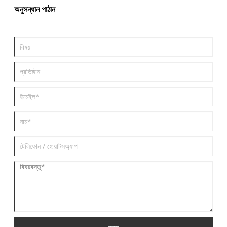
তা অন্বেষণ করে—এর বৈশিষ্ট্য এবং অ্যাপ্লিকেশন থেকে শুরু করে সাধারণ চ্যালেঞ্জ এবং
অনুসন্ধান পাঠান
ব্যবহারিক সমাধান—ব্যবসায়িকদের সচেতন সিদ্ধান্ত নিতে এবং তাদের উৎপাদন প্রক্রিয়াগুলিকে
অপ্টিমাইজ করতে সাহায্য করে৷