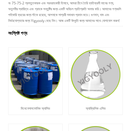
নং 75-75-2 প্রস্তুতকারক এবং সরবরাহকারী হিসাবে, আমরা চীনে তৈরি ব্যতিক্রমী মানের পণ্য,
অতুলনীয় স্থায়িত্ব এবং গ্রাহক সন্তুষ্টির জন্য একটি অবিচল প্রতিশ্রুতি অফার করি। আমাদের পণ্যগুলি
পাইকারি ক্রয়ের জন্য স্টকে রয়েছে, আপনাকে সাশ্রয়ী সমাধান প্রদান করে। গুণমান, দাম এবং
নির্ভরযোগ্যতার জন্য Yigyooly বেছে নিন। আজ একটি উদ্ধৃতি জন্য আমাদের সাথে যোগাযোগ করুন!
সংশ্লিষ্ট পণ্য
মিথেনেসালফোনিক অ্যাসিড
অ্যাক্রিলিক এসিড