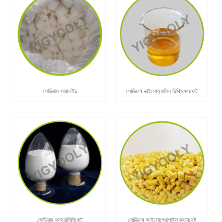
সোডিয়াম সায়ানাইড
সোডিয়াম ডাইসোঅ্যামিল ডিথিওফসফেট
সোডিয়াম ফ্লুরোসিলিকেট
সোডিয়াম আইসোপ্রোপাইল জ্যানথেট