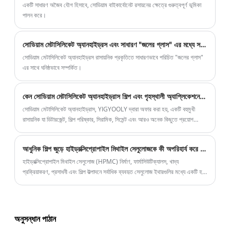
একটি সাধারণ অজৈব যৌগ হিসাবে, সোডিয়াম বাইকার্বোনেট রসায়নের ক্ষেত্রে গুরুত্বপূর্ণ ভূমিকা
পালন করে।
সোডিয়াম মেটাসিলিকেট অ্যানহাইড্রস এবং সাধারণ "জলের গ্লাস" এর মধ্যে সম্পর্ক কী?
সোডিয়াম মেটাসিলিকেট অ্যানহাইড্রস রাসায়নিক প্রকৃতিতে সাধারণভাবে পরিচিত "জলের গ্লাস"
এর সাথে ঘনিষ্ঠভাবে সম্পর্কিত।
কেন সোডিয়াম মেটাসিলিকেট অ্যানহাইড্রাস শিল্প এবং গৃহস্থালী অ্যাপ্লিকেশনে একটি গেম-চেঞ্জার
সোডিয়াম মেটাসিলিকেট অ্যানহাইড্রাস, YIGYOOLY দ্বারা অফার করা হয়, একটি বহুমুখী
রাসায়নিক যা ডিটারজেন্ট, শিল্প পরিষ্কার, সিরামিক, সিমেন্ট এবং আরও অনেক কিছুতে প্রয়োগ
করে। এই নিবন্ধটি এর বৈশিষ্ট্য, সুবিধা, অ্যাপ্লিকেশন, নিরাপত্তা এবং কেন এটি অন্যান্য
বিকল্পগুলির চেয়ে পছন্দ করা হয় তা অন্বেষণ করে। আবিষ্কার করুন কিভাবে এই সাদা পাউডার
আধুনিক শিল্প জুড়ে হাইড্রক্সিপ্রোপাইল মিথাইল সেলুলোজকে কী অপরিহার্য করে তোলে?
আপনার পরিষ্কার, উত্পাদন, এবং শিল্প প্রক্রিয়া বিপ্লব করতে পারে।
হাইড্রক্সিপ্রোপাইল মিথাইল সেলুলোজ (HPMC) নির্মাণ, ফার্মাসিউটিক্যালস, খাদ্য
প্রক্রিয়াকরণ, প্রসাধনী এবং শিল্প উত্পাদনে সর্বাধিক ব্যবহৃত সেলুলোজ ইথারগুলির মধ্যে একটি হয়ে
উঠেছে। এর অসামান্য ঘন হওয়া, জল ধরে রাখা, ফিল্ম-গঠন এবং স্থিতিশীল বৈশিষ্ট্যগুলি ব্যবসায়িক
পণ্যের কার্যকারিতা উন্নত করতে, বর্জ্য হ্রাস করতে এবং উত্পাদন দক্ষতা বাড়াতে সহায়তা করে।
এই ব্যাপক নির্দেশিকা ব্যাখ্যা করে যে কীভাবে HPMC কাজ করে, কেন শিল্পগুলি এটির উপর নির্ভর
করে এবং কীভাবে নির্দিষ্ট অ্যাপ্লিকেশনের জন্য সঠিক গ্রেড বেছে নিতে হয়।
অনুসন্ধান পাঠান