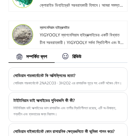
ক্লোরাইড ডিহাইড্রেট সরবরাহকারী হিসাবে। আমরা সমস্ত
গ্রাহকদের প্রতিযোগিতামূলক মূল্য, ভাল মানের পণ্য সরবরাহ
করি এবং কাটমারদের কাছ থেকে দুর্দান্ত স্বীকৃতি এবং ভাল
ম্যাগনেসিয়াম হাইড্রক্সাইড
প্রশংসা পাই।
YIGYOOLY ম্যাগনেসিয়াম হাইড্রক্সাইডের একটি বিখ্যাত
চীনা সরবরাহকারী। YIGYOOLY সর্বদা স্থিতিশীল এবং উচ্চ
মানের, প্রতিযোগিতামূলক মূল্য, অভিজ্ঞ পরিষেবা সহ
সম্পর্কিত ব্লগ
রিভিউ
ম্যাগনেসিয়াম হাইড্রক্সাইড সরবরাহ করে, গ্রাহক এবং বাজার
থেকে অনেক ভাল স্বীকৃতি এবং প্রশংসা লাভ করে।
সোডিয়াম পারকার্বোনেট কি অক্সিক্লিনের মতো?
সোডিয়াম পারকার্বোনেট 2NA2CO3 · 3H2O2 এর রাসায়নিক সূত্র সহ একটি অজৈব যৌগ।
টাইটানিয়াম ডাই অক্সাইডের সুবিধাগুলি কী কী?
টাইটানিয়াম ডাই অক্সাইডের ভাল রাসায়নিক এবং তাপীয় স্থিতিশীলতা রয়েছে, এটি অ-বিষাক্ত,
গন্ধহীন এবং ব্যবহারের জন্য নিরাপদ।
সোডিয়াম বাইকার্বোনেট কোন রাসায়নিক ক্ষেত্রগুলিতে কী ভূমিকা পালন করে?