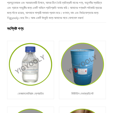
প্রস্তুতকারক এবং সরবরাহকারী হিসাবে, আমরা চীনে তৈরি ব্যতিক্রমী মানের পণ্য, অতুলনীয় স্থায়িত্ব
এবং গ্রাহক সন্তুষ্টির জন্য একটি অবিচল প্রতিশ্রুতি অফার করি। আমাদের পণ্যগুলি পাইকারি ক্রয়ের
জন্য স্টকে রয়েছে, আপনাকে সাশ্রয়ী সমাধান প্রদান করে। গুণমান, দাম এবং নির্ভরযোগ্যতার জন্য
Yigyooly বেছে নিন। আজ একটি উদ্ধৃতি জন্য আমাদের সাথে যোগাযোগ করুন!
সংশ্লিষ্ট পণ্য
বেনজালকোনিয়াম ক্লোরাইড
বিউটাইল মেথাক্রাইলেট