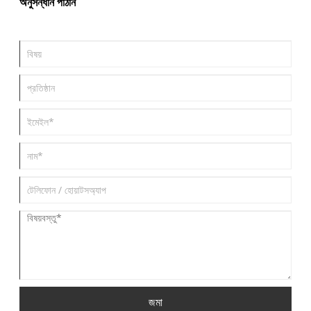
অনুসন্ধান পাঠান
জমা