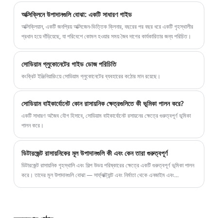
অক্সিক্লিনে উপাদানগুলি বোঝা: একটি সাধারণ গাইড
অক্সিক্লিয়ান, একটি জনপ্রিয় অক্সিজেন-ভিত্তিক ক্লিনার, বছরের পর বছর ধরে একটি গৃহস্থালীর
প্রধান হয়ে দাঁড়িয়েছে, যা পরিবেশে কোমল হওয়ার সময় জৈব দাগের কার্যকারিতার জন্য পরিচিত।
সোডিয়াম গ্লুকোনেটের গাইড ডোজ পরিচিতি
কংক্রিট ইঞ্জিনিয়ারিংয়ে সোডিয়াম গ্লুকোনেটের ব্যবহারের কঠোর মান রয়েছে।
সোডিয়াম বাইকার্বোনেট কোন রাসায়নিক ক্ষেত্রগুলিতে কী ভূমিকা পালন করে?
একটি সাধারণ অজৈব যৌগ হিসাবে, সোডিয়াম বাইকার্বোনেট রসায়নের ক্ষেত্রে গুরুত্বপূর্ণ ভূমিকা
পালন করে।
ডিটারজেন্ট রাসায়নিকের মূল উপাদানগুলি কী এবং কেন তারা গুরুত্বপূর্ণ
ডিটারজেন্ট রাসায়নিক গৃহস্থালি এবং শিল্প উভয় পরিষ্কারের ক্ষেত্রে একটি গুরুত্বপূর্ণ ভূমিকা পালন
করে। তাদের মূল উপাদানগুলি বোঝা — সার্ফ্যাক্ট্যান্ট এবং নির্মাতা থেকে এনজাইম এবং
অ্যাডিটিভস — পরিষ্কার করার দক্ষতা উন্নত করতে, পরিবেশগত প্রভাব কমাতে এবং কর্মক্ষমতা
অপ্টিমাইজ করতে সহায়তা করে৷ এই নিবন্ধে, আমরা ডিটারজেন্ট রাসায়নিকের প্রধান প্রকার,
তাদের কার্যকারিতা, সাম্প্রতিক উদ্ভাবন এবং কেন YIGYOOLY-এর সমাধানগুলি বাজারে আলাদা
তা অন্বেষণ করি।