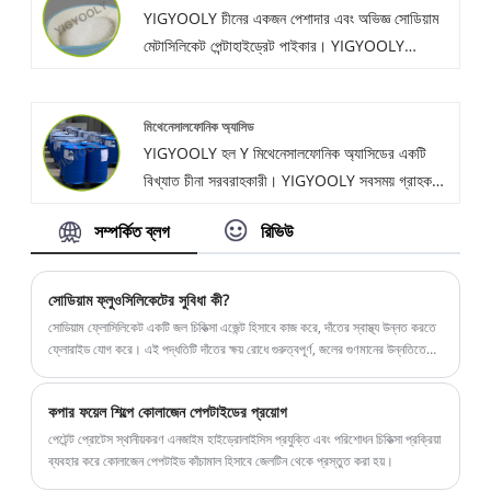
YIGYOOLY চীনের একজন পেশাদার এবং অভিজ্ঞ সোডিয়াম
হারিয়ে যাওয়ার সাথে দীর্ঘমেয়াদী ব্যবসায়িক সম্পর্ক গড়ে তুলি।
মেটাসিলিকেট পেন্টাহাইড্রেট পাইকার। YIGYOOLY
সোডিয়াম মেটাসিলিকেট পেন্টাহাইড্রেট স্থিতিশীল এবং উচ্চ
মানের, কম দামের কাজ করে।
মিথেনেসালফোনিক অ্যাসিড
YIGYOOLY হল Y মিথেনেসালফোনিক অ্যাসিডের একটি
বিখ্যাত চীনা সরবরাহকারী। YIGYOOLY সবসময় গ্রাহকদের
স্থিতিশীল এবং উচ্চ মানের, প্রতিযোগিতামূলক মূল্য, অভিজ্ঞ
সম্পর্কিত ব্লগ
রিভিউ
পরিষেবা সহ মিথেনেসালফোনিক অ্যাসিড সরবরাহ করে, গ্রাহক
এবং বাজার থেকে অনেক ভাল স্বীকৃতি এবং প্রশংসা পেয়েছে।
সোডিয়াম ফ্লুওসিলিকেটের সুবিধা কী?
সোডিয়াম ফ্লোসিলিকেট একটি জল চিকিত্সা এজেন্ট হিসাবে কাজ করে, দাঁতের স্বাস্থ্য উন্নত করতে
ফ্লোরাইড যোগ করে। এই পদ্ধতিটি দাঁতের ক্ষয় রোধে গুরুত্বপূর্ণ, জলের গুণমানের উন্নতিতে
উল্লেখযোগ্য অবদান রাখে।
কপার ফয়েল শিল্পে কোলাজেন পেপটাইডের প্রয়োগ
পেটেন্ট প্রোটেস স্থানীয়করণ এনজাইম হাইড্রোলাইসিস প্রযুক্তি এবং পরিশোধন চিকিত্সা প্রক্রিয়া
ব্যবহার করে কোলাজেন পেপটাইড কাঁচামাল হিসাবে জেলটিন থেকে প্রস্তুত করা হয়।