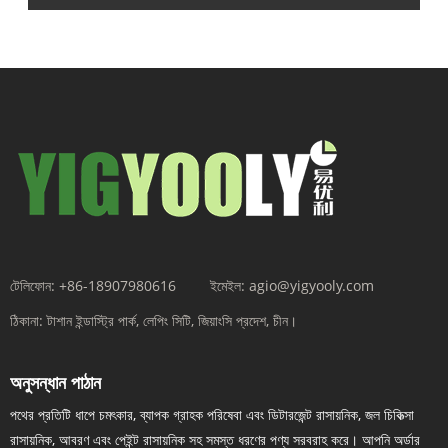
টেলিফোন:
+86-18907980616
ইমেইল:
agio@yigyooly.com
ঠিকানা:
টাশান ইন্ডাস্ট্রি পার্ক, লেপিং সিটি, জিয়াংসি প্রদেশ, চীন।
অনুসন্ধান পাঠান
পথের প্রতিটি ধাপে চমৎকার, ব্যাপক গ্রাহক পরিষেবা এবং ডিটারজেন্ট রাসায়নিক, জল চিকিত্সা
রাসায়নিক, আবরণ এবং পেইন্ট রাসায়নিক সহ সমস্ত ধরণের পণ্য সরবরাহ করে। আপনি অর্ডার