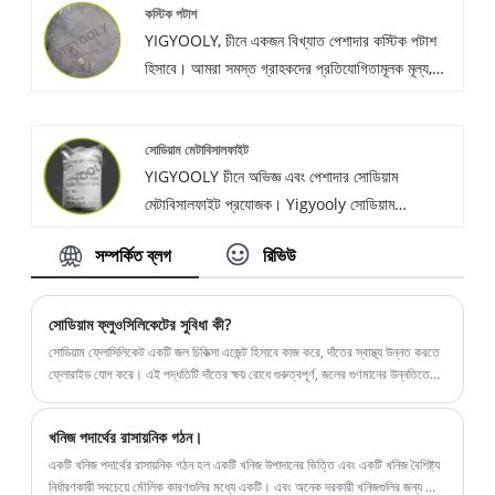
কস্টিক পটাশ
ডিথিওফসফেট বিএস পাইকারি বিক্রয় করি।
YIGYOOLY, চীনে একজন বিখ্যাত পেশাদার কস্টিক পটাশ
হিসাবে। আমরা সমস্ত গ্রাহকদের প্রতিযোগিতামূলক মূল্য,
স্থিতিশীল মানের পণ্য সরবরাহ করি এবং কাটমারদের কাছ থেকে
দুর্দান্ত স্বীকৃতি এবং ভাল প্রশংসা পাই।
সোডিয়াম মেটাবিসালফাইট
YIGYOOLY চীনে অভিজ্ঞ এবং পেশাদার সোডিয়াম
মেটাবিসালফাইট প্রযোজক। Yigyooly সোডিয়াম
Metabisulphite শ্রীলঙ্কা, মরক্কো, অস্ট্রেলিয়া,
সম্পর্কিত ব্লগ
রিভিউ
রাশিয়া, ইত্যাদি রপ্তানি করা হয়েছে এটা স্থিতিশীল এবং উচ্চ
qualilty, আমরা সবসময় গ্রাহকদের জন্য প্রতিযোগিতামূলক
মূল্য প্রদান.
সোডিয়াম ফ্লুওসিলিকেটের সুবিধা কী?
সোডিয়াম ফ্লোসিলিকেট একটি জল চিকিত্সা এজেন্ট হিসাবে কাজ করে, দাঁতের স্বাস্থ্য উন্নত করতে
ফ্লোরাইড যোগ করে। এই পদ্ধতিটি দাঁতের ক্ষয় রোধে গুরুত্বপূর্ণ, জলের গুণমানের উন্নতিতে
উল্লেখযোগ্য অবদান রাখে।
খনিজ পদার্থের রাসায়নিক গঠন।
একটি খনিজ পদার্থের রাসায়নিক গঠন হল একটি খনিজ উপাদানের ভিত্তি এবং একটি খনিজ বৈশিষ্ট্য
নির্ধারণকারী সবচেয়ে মৌলিক কারণগুলির মধ্যে একটি। এবং অনেক দরকারী খনিজগুলির জন্য ...