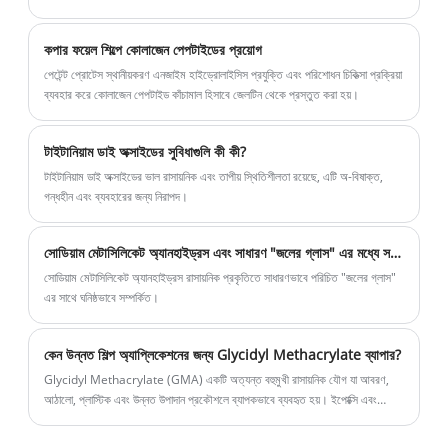
কপার ফয়েল শিল্পে কোলাজেন পেপটাইডের প্রয়োগ
পেটেন্ট প্রোটেস স্থানীয়করণ এনজাইম হাইড্রোলাইসিস প্রযুক্তি এবং পরিশোধন চিকিত্সা প্রক্রিয়া
ব্যবহার করে কোলাজেন পেপটাইড কাঁচামাল হিসাবে জেলটিন থেকে প্রস্তুত করা হয়।
টাইটানিয়াম ডাই অক্সাইডের সুবিধাগুলি কী কী?
টাইটানিয়াম ডাই অক্সাইডের ভাল রাসায়নিক এবং তাপীয় স্থিতিশীলতা রয়েছে, এটি অ-বিষাক্ত,
গন্ধহীন এবং ব্যবহারের জন্য নিরাপদ।
সোডিয়াম মেটাসিলিকেট অ্যানহাইড্রস এবং সাধারণ "জলের গ্লাস" এর মধ্যে সম্পর্ক কী?
সোডিয়াম মেটাসিলিকেট অ্যানহাইড্রস রাসায়নিক প্রকৃতিতে সাধারণভাবে পরিচিত "জলের গ্লাস"
এর সাথে ঘনিষ্ঠভাবে সম্পর্কিত।
কেন উন্নত শিল্প অ্যাপ্লিকেশনের জন্য Glycidyl Methacrylate ব্যাপার?
Glycidyl Methacrylate (GMA) একটি অত্যন্ত বহুমুখী রাসায়নিক যৌগ যা আবরণ,
আঠালো, প্লাস্টিক এবং উন্নত উপাদান প্রকৌশলে ব্যাপকভাবে ব্যবহৃত হয়। ইপোক্সি এবং
মেথাক্রাইলেট ফাংশনাল গ্রুপের অনন্য সমন্বয় ব্যতিক্রমী প্রতিক্রিয়াশীলতাকে সক্ষম করে,
এটিকে স্থায়িত্ব, আনুগত্য এবং কর্মক্ষমতা খোঁজার শিল্পগুলির জন্য একটি গুরুত্বপূর্ণ উপাদান করে