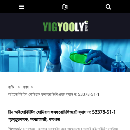
বাড়ি
>
পণ্য
>
আইসোবিউটিল সোডিয়াম ফসফরোডিথিওয়েট ক্যাস নং 53378-51-1
চীন আইসোবিউটিল সোডিয়াম ফসফরোডিথিওয়েট ক্যাস নং 53378-51-1
প্রস্তুতকারক, সরবরাহকারী, কারখানা
Yigyooly-এ স্বাগতম - আমাদের অত্যাধুনিক চায়না কারখানা থেকে সরাসরি আইসোবিউটিল সোডিয়াম