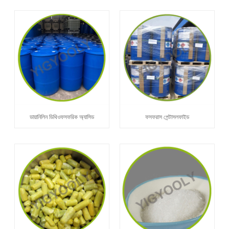
ডায়ানিলিন ডিথিওফসফরিক অ্যাসিড
ফসফরাস পেন্টাসলফাইড