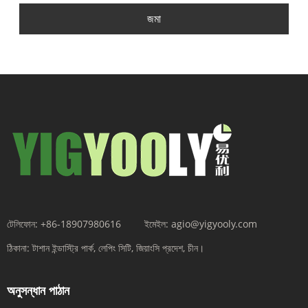
জমা
টেলিফোন:
+86-18907980616
ইমেইল:
agio@yigyooly.com
ঠিকানা:
টাশান ইন্ডাস্ট্রি পার্ক, লেপিং সিটি, জিয়াংসি প্রদেশ, চীন।
অনুসন্ধান পাঠান