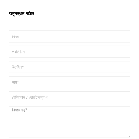
তোলে। এই নিবন্ধটি Glycidyl Methacrylate সম্বন্ধে আপনার যা কিছু জানার প্রয়োজন
তা অন্বেষণ করে—এর বৈশিষ্ট্য এবং অ্যাপ্লিকেশন থেকে শুরু করে সাধারণ চ্যালেঞ্জ এবং
অনুসন্ধান পাঠান
ব্যবহারিক সমাধান—ব্যবসায়িকদের সচেতন সিদ্ধান্ত নিতে এবং তাদের উৎপাদন প্রক্রিয়াগুলিকে
অপ্টিমাইজ করতে সাহায্য করে৷