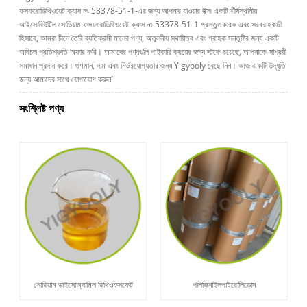
ফসফরোডিথিওয়েট ক্যাস নং 53378-51-1-এর জন্য আপনার যাওয়ার উত্স৷ একটি শীর্ষস্থানীয়
আইসোবিউটিল সোডিয়াম ফসফরোডিথিওয়েট ক্যাস নং 53378-51-1 প্রস্তুতকারক এবং সরবরাহকারী
হিসাবে, আমরা চীনে তৈরি ব্যতিক্রমী মানের পণ্য, অতুলনীয় স্থায়িত্ব এবং গ্রাহক সন্তুষ্টির জন্য একটি
অবিচল প্রতিশ্রুতি অফার করি। আমাদের পণ্যগুলি পাইকারি ক্রয়ের জন্য স্টকে রয়েছে, আপনাকে সাশ্রয়ী
সমাধান প্রদান করে। গুণমান, দাম এবং নির্ভরযোগ্যতার জন্য Yigyooly বেছে নিন। আজ একটি উদ্ধৃতি
জন্য আমাদের সাথে যোগাযোগ করুন!
সংশ্লিষ্ট পণ্য
সোডিয়াম ডাইসোঅ্যামিল ডিথিওফসফেট
পলিভিনাইলপাইরোলিডোন